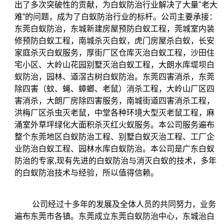
出了多次突破性的贡献，为白蚁防治行业解决了大量"老大
难”的问题，成为了白蚁防治行业的标杆。
公司主要承接：
东莞白蚁防治，东城新建房屋预防白蚁工程，莞城室内装
修预防白蚁工程，南城杀灭白蚁，虎门房屋杀白蚁，长安
家庭杀灭白蚁服务，厚街厂区仓库灭治白蚁工程，沙田住
宅小区、大岭山花园别墅灭治白蚁工程，大朗水库堤坝白
蚁防治，园林、道滘古树白蚁防治。东莞四害消杀，东莞
除四害（蚊、蝇、蟑螂、老鼠）消杀工程，大岭山厂区四
害消杀，大朗厂房除四害服务，南城街道四害消杀工程，
洪梅厂区杀虫灭老鼠，中堂各种环境大型灭老鼠工程，麻
涌室外草坪绿化大面积杀灭红火蚁服务。本公司服务遍布
整个东莞地区白蚁防治工程、别墅白蚁灭治工程、工厂企
业防治白蚁工程、园林水库白蚁防治。本公司是广东白蚁
防治的专家,现有先进的白蚁防治与消灭白蚁的技术，多年
的白蚁防治技术与经验，所以值得信赖。
公司经过十多年的发展及全体人员的共同努力，业务
遍布东莞市各镇。东莞成立东莞白蚁防治中心，东城治白