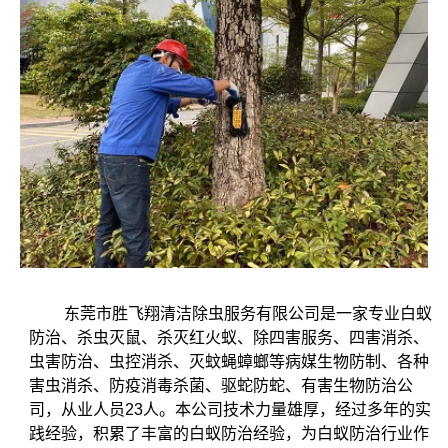
东莞市胜飞翔清洁除虫服务有限公司是一家专业白蚁
防治、杀虫灭鼠、杀灭红火蚁、除四害服务、四害消杀、
虫害防治、虫控消杀、灭蚊蝇蟑螂等病媒生物防制、各种
害虫消杀、防疫消毒杀菌、驱蛇防蛇、有害生物防治公
司，从业人员23人。本公司技术力量雄厚，经过多年的实
践经验，积累了丰富的白蚁防治经验，为白蚁防治行业作