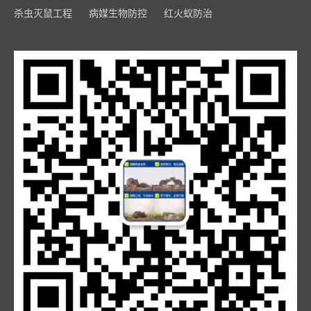
杀虫灭鼠工程
病媒生物防控
红火蚁防治